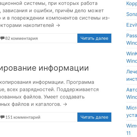
ционной системы, при которых работа
Кор
 зависания и ошибки, причём дело может
Son
о и в повреждении компонентов системы из-
Ezv
секторами накопителей →
Pas
82 комментария
Читать далее
Win
Win
Win
пирование информации
Леч
инс
 копирования информации. Программа
ше, всех разрядностей. Поддерживается
Авт
рованных файлов. Умеет создавать
Win
нных файлов и каталогов. →
Micr
уст
151 комментарий
Читать далее
Wim
11