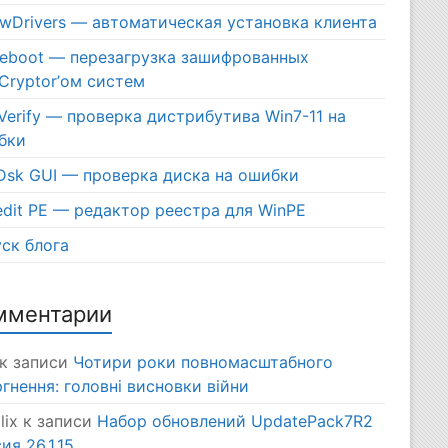
ewDrivers — автоматическая установка клиента
eboot — перезагрузка зашифрованных
Cryptor’ом систем
erify — проверка дистрибутива Win7-11 на
бки
Dsk GUI — проверка диска на ошибки
dit PE — редактор реестра для WinPE
ск блога
мментарии
к записи
Чотири роки повномасштабного
гнення: головні висновки війни
lix
к записи
Набор обновлений UpdatePack7R2
ия 26.1.15