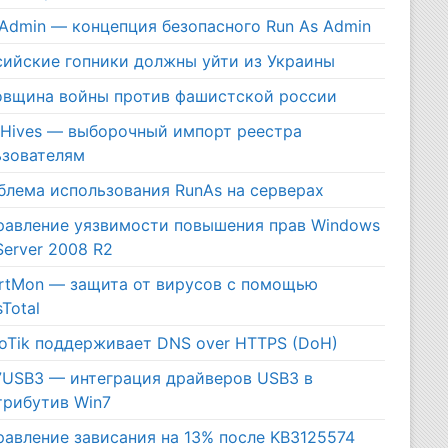
tAdmin — концепция безопасного Run As Admin
сийские гопники должны уйти из Украины
овщина войны против фашистской россии
rHives — выборочный импорт реестра
ьзователям
блема использования RunAs на серверах
равление уязвимости повышения прав Windows
Server 2008 R2
rtMon — защита от вирусов с помощью
sTotal
roTik поддерживает DNS over HTTPS (DoH)
7USB3 — интеграция драйверов USB3 в
трибутив Win7
равление зависания на 13% после KB3125574