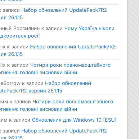
 записи
Набор обновлений UpdatePack7R2
ия 26.1.15
чный Россиянин
к записи
Чому Україна ніколи
ідкориться росії
lix
к записи
Набор обновлений UpdatePack7R2
ия 26.1.15
lix
к записи
Чотири роки повномасштабного
гнення: головні висновки війни
keSorrow
к записи
Набор обновлений
tePack7R2 версия 26.1.15
ним
к записи
Чотири роки повномасштабного
гнення: головні висновки війни
ним
к записи
Обновления для Windows 10 [ESU]
 записи
Набор обновлений UpdatePack7R2
ия 26.1.15