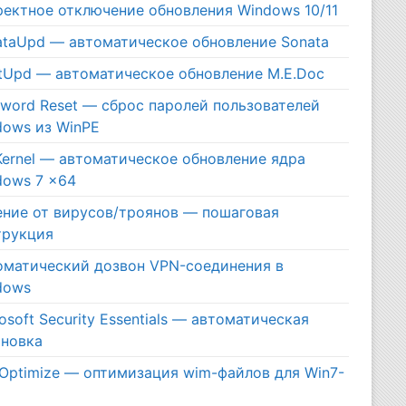
ректное отключение обновления Windows 10/11
ataUpd — автоматическое обновление Sonata
itUpd — автоматическое обновление M.E.Doc
sword Reset — сброс паролей пользователей
dows из WinPE
Kernel — автоматическое обновление ядра
dows 7 x64
ение от вирусов/троянов — пошаговая
трукция
оматический дозвон VPN-соединения в
dows
osoft Security Essentials — автоматическая
ановка
Optimize — оптимизация wim-файлов для Win7-