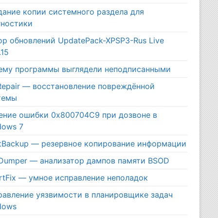
дание копии системного раздела для
гностики
ор обновлений UpdatePack-XPSP3-Rus Live
.15
ему программы выглядели неподписанными
Repair — восстановление повреждённой
темы
ение ошибки 0x800704C9 при дозвоне в
dows 7
htBackup — резервное копирование информации
iDumper — анализатор дампов памяти BSOD
rtFix — умное исправление неполадок
равление уязвимости в планировщике задач
dows