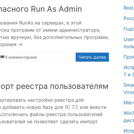
пасного Run As Admin
Res
Рос
ования RunAs на серверах, в этой
Год
уска программ от имени администратора,
тью вручную, без дополнительных программ,
Use
корения →
пол
Про
8 комментариев
Читать далее
Исп
7 и 
орт реестра пользователям
Sma
Viru
ртировать настройки реестра для
Mik
добавить новую базу для 1C 7.7, или внести
Win
ь/отключать файлы реестра пользователей
дис
ьзователей не позволяет сделать импорт
Исп