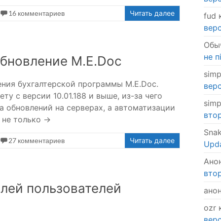
16 комментариев
Читать далее
fud
к
верс
Обы
не п
обновление M.E.Doc
simp
ния бухгалтерской программы M.E.Doc.
верс
у с версии 10.01.188 и выше, из-за чего
simp
а обновлений на серверах, а автоматизации
втор
т не только →
Sna
27 комментариев
Читать далее
Upda
Ано
втор
олей пользователей
ано
ozr
к
верс