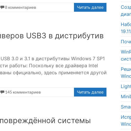
Соз
8 комментариев
Читать далее
диа
Наб
19.11
веров USB3 в дистрибутив
Поч
Win
SB 3.0 и 3.1 в дистрибутивы Windows 7 SP1
сис
ти работы: Поскольку все драйвера Intel
Реш
ованы официально, здесь применяется другой
Win
Lig
145 комментариев
Читать далее
Min
Sma
Исп
е повреждённой системы
Win