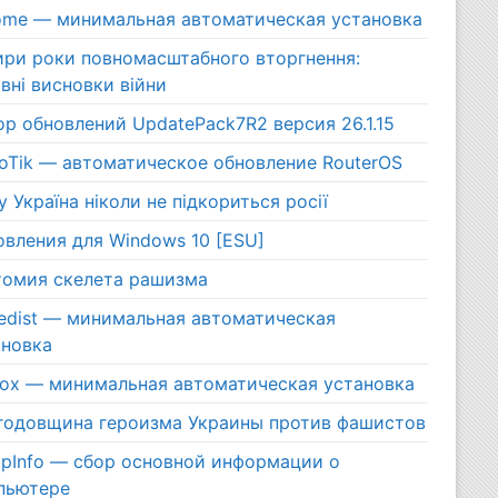
ome — минимальная автоматическая установка
ири роки повномасштабного вторгнення:
вні висновки війни
р обновлений UpdatePack7R2 версия 26.1.15
roTik — автоматическое обновление RouterOS
 Україна ніколи не підкориться росії
овления для Windows 10 [ESU]
томия скелета рашизма
edist — минимальная автоматическая
ановка
efox — минимальная автоматическая установка
 годовщина героизма Украины против фашистов
pInfo — сбор основной информации о
пьютере