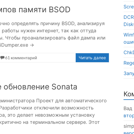
Scr
мпов памяти BSOD
DCR
очно определять причину BSOD, анализируя
Disk
работы нужен интернет, так как оттуда
WimV
ы. Чтобы проанализировать файл дампа или
оши
niDumper.exe →
Chk
61 комментарий
Читать далее
Rege
Запу
 обновление Sonata
Ко
дминистратора Проект для автоматического
 Разработчики отключили возможность
Вад
ра, это делает невозможным установку
втор
 критично на терминальном сервере. Этот
simp
верс