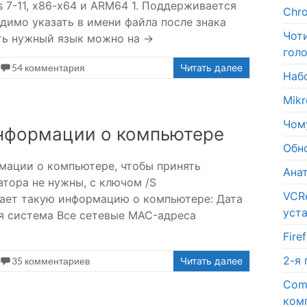
s 7-11, x86-x64 и ARM64 1. Поддерживается
Chr
димо указать в имени файла после знака
Чот
еть нужный язык можно на →
голо
54 комментария
Читать далее
Набо
Mik
Чому
информации о компьютере
Обн
мации о компьютере, чтобы принять
Ана
атора не нужны, с ключом /S
VCR
ает такую информацию о компьютере: Дата
уст
я система Все сетевые MAC-адреса
Fir
2-я
35 комментариев
Читать далее
Com
ком