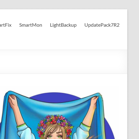
rtFix
SmartMon
LightBackup
UpdatePack7R2