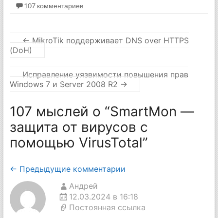
107 комментариев
←
MikroTik поддерживает DNS over HTTPS
(DoH)
Исправление уязвимости повышения прав
Windows 7 и Server 2008 R2
→
107 мыслей о “
SmartMon —
защита от вирусов с
помощью VirusTotal
”
Навигация
← Предыдущие комментарии
по
Андрей
12.03.2024 в 16:18
комментариям
Постоянная ссылка