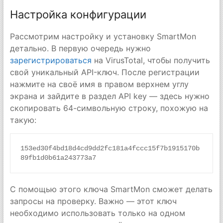
Настройка конфигурации
Рассмотрим настройку и установку SmartMon
детально. В первую очередь нужно
зарегистрироваться
на VirusTotal, чтобы получить
свой уникальный API-ключ. После регистрации
нажмите на своё имя в правом верхнем углу
экрана и зайдите в раздел API key — здесь нужно
скопировать 64-символьную строку, похожую на
такую:
153ed30f4bd18d4cd9dd2fc181a4fccc15f7b1915170b
89fb1d0b61a243773a7
С помощью этого ключа SmartMon сможет делать
запросы на проверку. Важно — этот ключ
необходимо использовать только на одном