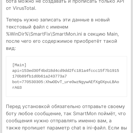
бота можно не создавать и прописать только API
от VirusTotal.
Теперь нужно записать эти данные в новый
текстовый файл с именем
%WinDir%\SmartFix\SmartMon.ini в секцию Main,
после чего его содержимое приобретёт такой
вид:
[Main]

api=153ed30f4bd18d4cd9dd2fc181a4fccc15f7b1915
170b89fb1d0b61a243773a7

bot=770530305:XhwODvT_ure0wzNgywAEfXgOXpuLBAo
rAG3
Перед установкой обязательно отправьте своему
боту любое сообщение, так SmartMon поймёт, что
сообщения нужно отправлять именно вам, а
также пропишет параметр chat в ini-файл. Если вы