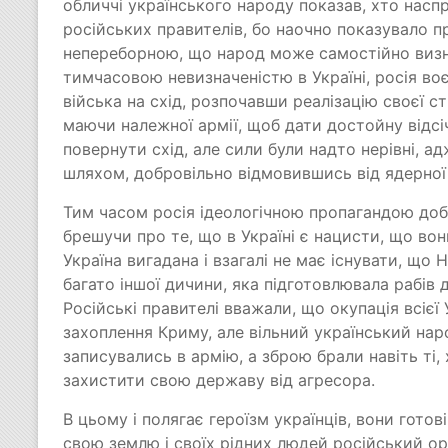
обличчі українського народу показав, хто наспр
російських правителів, бо наочно показувало п
непереборною, що народ може самостійно виз
тимчасовою невизначеністю в Україні, росія в
війська на схід, розпочавши реалізацію своєї с
маючи належної армії, щоб дати достойну відсіч
повернути схід, але сили були надто нерівні, а
шляхом, добровільно відмовившись від ядерної 
Тим часом росія ідеологічною пропагандою доб
брешучи про те, що в Україні є нацисти, що в
Україна вигадана і взагалі не має існувати, що 
багато іншої дичини, яка підготовлювала рабів до
Російські правителі вважали, що окупація всієї
захоплення Криму, але вільний український на
записувались в армію, а зброю брали навіть ті, 
захистити свою державу від агресора.
В цьому і полягає героїзм українців, вони готов
свою землю і своїх рідних людей російський ор