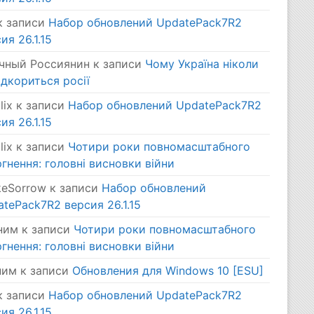
 записи
Набор обновлений UpdatePack7R2
ия 26.1.15
чный Россиянин
к записи
Чому Україна ніколи
ідкориться росії
lix
к записи
Набор обновлений UpdatePack7R2
ия 26.1.15
lix
к записи
Чотири роки повномасштабного
гнення: головні висновки війни
keSorrow
к записи
Набор обновлений
tePack7R2 версия 26.1.15
ним
к записи
Чотири роки повномасштабного
гнення: головні висновки війни
ним
к записи
Обновления для Windows 10 [ESU]
 записи
Набор обновлений UpdatePack7R2
ия 26.1.15