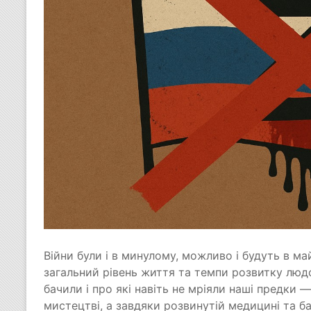
Війни були і в минулому, можливо і будуть в ма
загальний рівень життя та темпи розвитку люд
бачили і про які навіть не мріяли наші предки
мистецтві, а завдяки розвинутій медицині та б