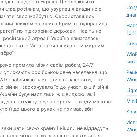
авді є владою в Україні. Це розлютило
Соз
риклад росіянам, що узурпація влади не є
диа
начати своє майбутнє. Скориставшись
оєнним шляхом захопила Крим та відправила
Наб
тратегії по підкоренню держави. Навіть не
19.11
 російський агресії, Україна намагалась
Поч
дже до цього Україна вирішила піти мирним
зброї.
Win
сис
ряче промила мізки своїм рабам, 24/7
Реш
они утискають російськомовне населення, що
Win
НАТО наближається і хоче їх захопити, і ще
 війни і заохочувала їх до участі в цій війні.
Lig
 України буде настільки ж швидкою, як і
Min
род дав потужну відсіч ворогу — люди масово
хто її до цього в руках не тримав, аби
Sma
Исп
і захищати свою країну і ніколи не віддадуть
Win
ді, вони чітко знають за що борються без