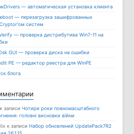
ewDrivers — автоматическая установка клиента
eboot — перезагрузка зашифрованных
Cryptor’ом систем
erify — проверка дистрибутива Win7-11 на
бки
Dsk GUI — проверка диска на ошибки
dit PE — редактор реестра для WinPE
ск блога
мментарии
к записи
Чотири роки повномасштабного
гнення: головні висновки війни
lix
к записи
Набор обновлений UpdatePack7R2
ия 26.1.15