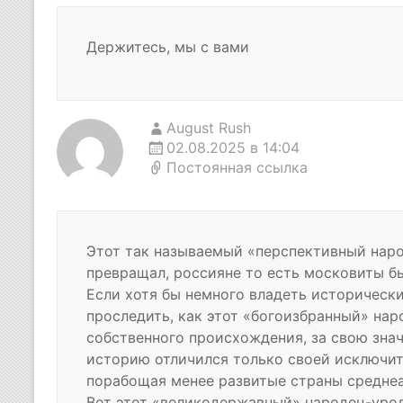
Держитесь, мы с вами
August Rush
02.08.2025 в 14:04
Постоянная ссылка
Этот так называемый «перспективный народ
превращал, россияне то есть московиты б
Если хотя бы немного владеть историческ
проследить, как этот «богоизбранный» на
собственного происхождения, за свою зна
историю отличился только своей исключи
порабощая менее развитые страны среднеа
Вот этот «великодержавный» народец-урод