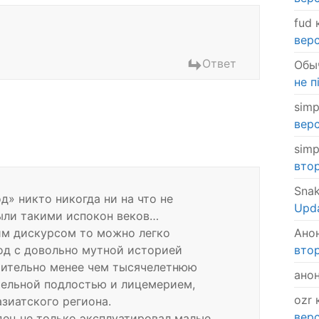
fud
к
верс
Ответ
Обы
не п
simp
верс
simp
втор
Sna
» никто никогда ни на что не
Upda
ыли такими испокон веков…
Ано
им дискурсом то можно легко
втор
род с довольно мутной историей
чительно менее чем тысячелетнюю
ано
тельной подлостью и лицемерием,
ozr
к
зиатского региона.
верс
ец не только эксплуатировал малые