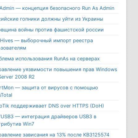
tAdmin — концепция безопасного Run As Admin
сийские гопники должны уйти из Украины
овщина войны против фашистской россии
rHives — выборочный импорт реестра
ьзователям
блема использования RunAs на серверах
равление уязвимости повышения прав Windows
Server 2008 R2
rtMon — защита от вирусов с помощью
sTotal
roTik поддерживает DNS over HTTPS (DoH)
7USB3 — интеграция драйверов USB3 в
трибутив Win7
равление зависания на 13% после KB3125574