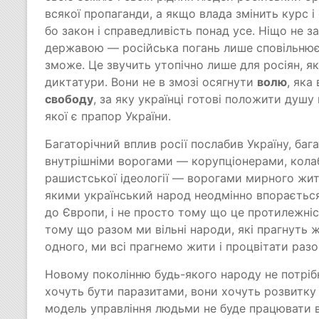
всякої пропаганди, а якщо влада змінить курс і
бо закон і справедливість понад усе. Ніщо не з
державою — російська погань лише сповільнює 
зможе. Це звучить утопічно лише для росіян, як
диктатури. Вони не в змозі осягнути
волю
, яка
свободу
, за яку українці готові положити душу 
якої є прапор України.
Багаторічний вплив росії послабив Україну, баг
внутрішніми ворогами — корупціонерами, кол
рашистської ідеології — ворогами мирного життя
якими український народ неодмінно впораєтьс
до Європи, і не просто тому що це протилежніст
тому що разом ми вільні народи, які прагнуть ж
одного, ми всі прагнемо жити і процвітати разо
Новому поколінню будь-якого народу не потрібна
хочуть бути паразитами, вони хочуть розвитку 
модель управління людьми не буде працювати в 