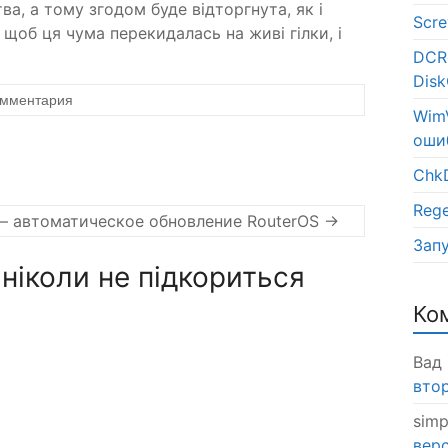
ва, а тому згодом буде відторгнута, як і
Scr
щоб ця чума перекидалась на живі гілки, і
DCR
Disk
омментария
WimV
оши
Chk
Rege
 — автоматическое обновление RouterOS
→
Запу
ніколи не підкориться
Ко
Вад
втор
simp
верс