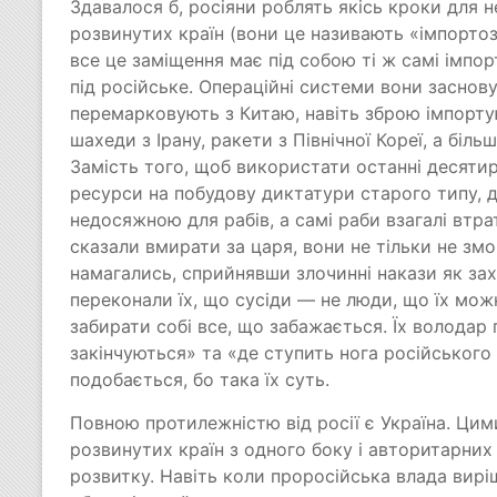
Здавалося б, росіяни роблять якісь кроки для н
розвинутих країн (вони це називають «імпорто
все це заміщення має під собою ті ж самі імпор
під російське. Операційні системи вони заснову
перемарковують з Китаю, навіть зброю імпорт
шахеди з Ірану, ракети з Північної Кореї, а біл
Замість того, щоб використати останні десятирі
ресурси на побудову диктатури старого типу, 
недосяжною для рабів, а самі раби взагалі втр
сказали вмирати за царя, вони не тільки не змог
намагались, сприйнявши злочинні накази як за
переконали їх, що сусіди — не люди, що їх можн
забирати собі все, що забажається. Їх володар 
закінчуються» та «де ступить нога російського 
подобається, бо така їх суть.
Повною протилежністю від росії є Україна. Ци
розвинутих країн з одного боку і авторитарних 
розвитку. Навіть коли проросійська влада вир