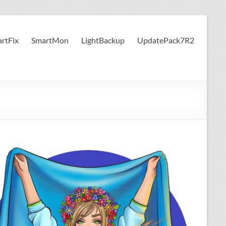
rtFix
SmartMon
LightBackup
UpdatePack7R2