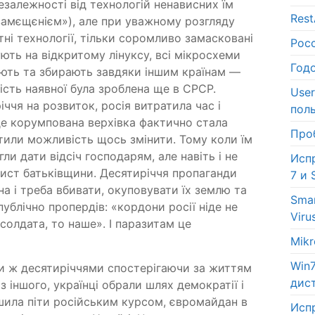
езалежності від технологій ненависних їм
Res
замєщєнієм»), але при уважному розгляду
тні технології, тільки соромливо замасковані
Рос
ють на відкритому лінуксу, всі мікросхеми
Год
ують та збирають завдяки іншим країнам —
ьшість наявної була зроблена ще в СРСР.
Use
ччя на розвиток, росія витратила час і
пол
де корумпована верхівка фактично стала
Про
атили можливість щось змінити. Тому коли їм
ли дати відсіч господарям, але навіть і не
Исп
хист батьківщини. Десятиріччя пропаганди
7 и 
а і треба вбивати, окуповувати їх землю та
Sma
публічно пропердів: «кордони росії ніде не
Viru
солдата, то наше». І паразитам це
Mik
Win
ми ж десятиріччями спостерігаючи за життям
дис
з іншого, українці обрали шлях демократії і
ішила піти російським курсом, євромайдан в
Исп