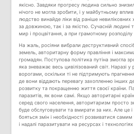
якісно. Завдяки прогресу людина сильно знизил
нічого не могла зробити, і у майбутньому впли
людство винайде ліки від раніше невиліковних
за довжиною, так і за якістю. Сучасній людині та
мир і процвітання, а при грамотному розподілу 
На жаль, росіяни вибрали деструктивний спосіб
земель, авторитарну форму правління і максим
громадян. Поступова політика путіна змогла зр
яка зневажає весь цивілізований світ. Наразі у
ворогами, оскільки ті не підтримують прагненн
де вони віддають перевагу захопленню інших де
розвитку та покращенню життя своєї країни. Па
паразитів, як вони самі. Якщо авторитарні краї
серед свого населення, авторитаризм просто зн
буде обслуговувати та вмирати за них. Але це 
бояться змін і необхідності розвиватися самим 
і надалі паразитувати на ресурсах і технологіях