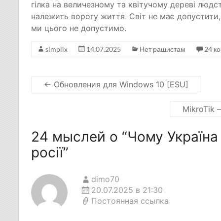
гілка на величезному та квітучому дереві людст
належить ворогу життя. Світ не має допустити, 
ми цього не допустимо.
simplix
14.07.2025
Нет рашистам
24 к
←
Обновления для Windows 10 [ESU]
MikroTik
24 мыслей о “
Чому Україна 
росії
”
dimo70
20.07.2025 в 21:30
Постоянная ссылка