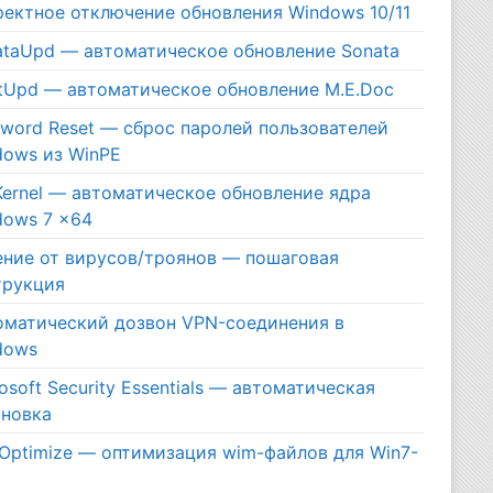
ректное отключение обновления Windows 10/11
ataUpd — автоматическое обновление Sonata
itUpd — автоматическое обновление M.E.Doc
sword Reset — сброс паролей пользователей
dows из WinPE
Kernel — автоматическое обновление ядра
dows 7 x64
ение от вирусов/троянов — пошаговая
трукция
оматический дозвон VPN-соединения в
dows
osoft Security Essentials — автоматическая
ановка
Optimize — оптимизация wim-файлов для Win7-