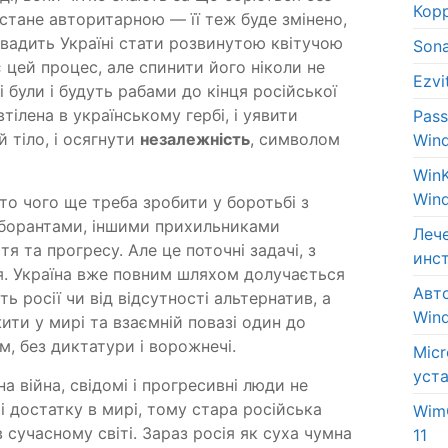
Кор
 стане авторитарною — її теж буде змінено,
авадить Україні стати розвинутою квітучою
Son
цей процес, але спинити його ніколи не
Ezv
і були і будуть рабами до кінця російської
 втілена в українському гербі, і уявити
Pas
й тіло, і осягнути
незалежність
, символом
Win
Win
Win
ато чого ще треба зробити у боротьбі з
аборантами, іншими прихильниками
Леч
 та прогресу. Але це поточні задачі, з
инс
я. Україна вже повним шляхом долучається
Авт
ь росії чи від відсутності альтернатив, а
Win
ити у мирі та взаємній повазі один до
м, без диктатури і ворожнечі.
Micr
уст
 війна, свідомі і прогресивні люди не
і достатку в мирі, тому стара російська
Wim
сучасному світі. Зараз росія як суха чумна
11