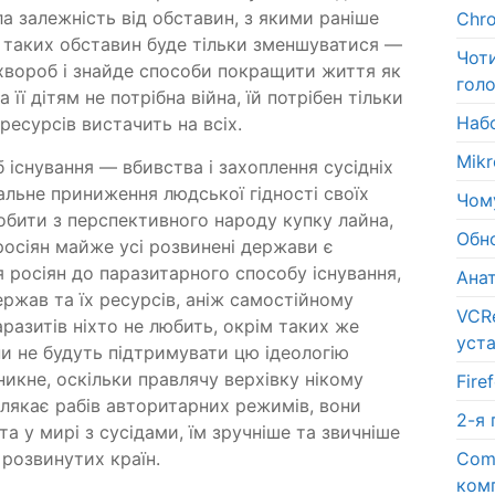
а залежність від обставин, з якими раніше
Chr
в таких обставин буде тільки зменшуватися —
Чот
 хвороб і знайде способи покращити життя як
голо
 її дітям не потрібна війна, їй потрібен тільки
Набо
ресурсів вистачить на всіх.
Mik
 існування — вбивства і захоплення сусідніх
альне приниження людської гідності своїх
Чому
обити з перспективного народу купку лайна,
Обн
 росіян майже усі розвинені держави є
я росіян до паразитарного способу існування,
Ана
ржав та їх ресурсів, аніж самостійному
VCR
разитів ніхто не любить, окрім таких же
уст
ни не будуть підтримувати цю ідеологію
икне, оскільки правлячу верхівку нікому
Fir
і лякає рабів авторитарних режимів, вони
2-я
та у мирі з сусідами, їм зручніше та звичніше
Com
 розвинутих країн.
ком