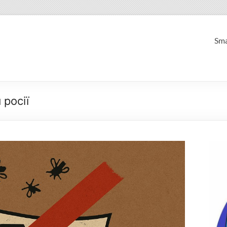
Sma
 росії