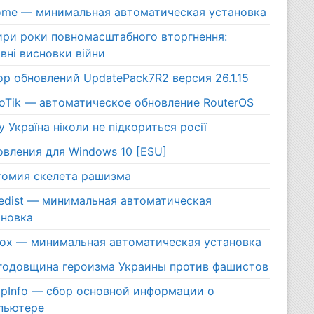
ome — минимальная автоматическая установка
ири роки повномасштабного вторгнення:
вні висновки війни
р обновлений UpdatePack7R2 версия 26.1.15
roTik — автоматическое обновление RouterOS
 Україна ніколи не підкориться росії
овления для Windows 10 [ESU]
томия скелета рашизма
edist — минимальная автоматическая
ановка
efox — минимальная автоматическая установка
 годовщина героизма Украины против фашистов
pInfo — сбор основной информации о
пьютере