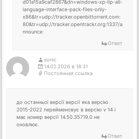
d01a15a9caf2867&dn=windows-xp-lip-all-
language-interface-pack-files-only-
x86&tr=udp://tracker.openbittorrent.com:
80&tr=udp://tracker.opentrackr.org:1337/a
nnounce
Ответ
sonic
14.02.2026 в 18:31
Постоянная ссылка
до останньої версії версії яка версію
2015-2022 перейменовує в версію v 14 і
має номер версії 14.50.35719.0 не
оновлює.
Ответ