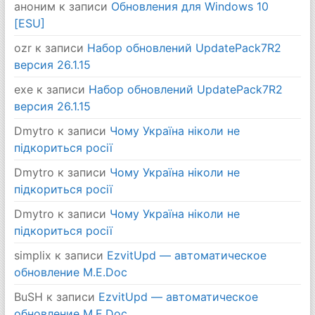
аноним
к записи
Обновления для Windows 10
[ESU]
ozr
к записи
Набор обновлений UpdatePack7R2
версия 26.1.15
exe
к записи
Набор обновлений UpdatePack7R2
версия 26.1.15
Dmytro
к записи
Чому Україна ніколи не
підкориться росії
Dmytro
к записи
Чому Україна ніколи не
підкориться росії
Dmytro
к записи
Чому Україна ніколи не
підкориться росії
simplix
к записи
EzvitUpd — автоматическое
обновление M.E.Doc
BuSH
к записи
EzvitUpd — автоматическое
обновление M.E.Doc