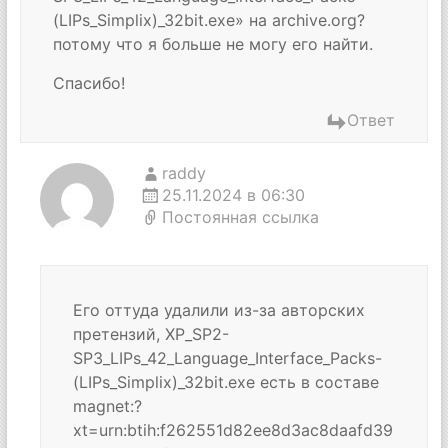
(LIPs_Simplix)_32bit.exe» на archive.org?
потому что я больше не могу его найти.
Спасибо!
Ответ
raddy
25.11.2024 в 06:30
Постоянная ссылка
Его оттуда удалили из-за авторских
претензий, XP_SP2-
SP3_LIPs_42_Language_Interface_Packs-
(LIPs_Simplix)_32bit.exe есть в составе
magnet:?
xt=urn:btih:f262551d82ee8d3ac8daafd39