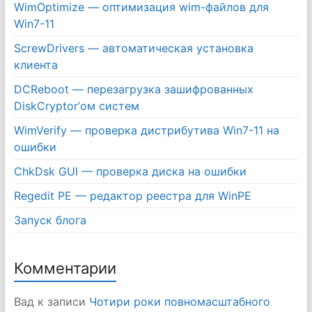
WimOptimize — оптимизация wim-файлов для
Win7-11
ScrewDrivers — автоматическая установка
клиента
DCReboot — перезагрузка зашифрованных
DiskCryptor’ом систем
WimVerify — проверка дистрибутива Win7-11 на
ошибки
ChkDsk GUI — проверка диска на ошибки
Regedit PE — редактор реестра для WinPE
Запуск блога
Комментарии
Вад
к записи
Чотири роки повномасштабного