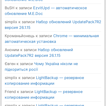
BuSH
к записи
EzvitUpd — автоматическое
обновление M.E.Doc
simplix
к записи
Набор обновлений UpdatePack7R2
версия 26.1.15
Кроманьйонець
к записи
Chrome — минимальная
автоматическая установка
Аноним
к записи
Набор обновлений
UpdatePack7R2 версия 26.1.15
Євген
к записи
Чому Україна ніколи не
підкориться росії
simplix
к записи
LightBackup — резервное
копирование информации
Friend
к записи
LightBackup — резервное
копирование информации
simplix
к записи
LightBackup — резервное