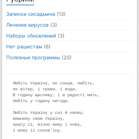
Записки сисадмина
(13)
Лечение вирусов
(3)
Наборы обновлений
(3)
Нет рашистам
(6)
Полезные программы
(20)
Любіть Україну, як сонце, любіть,
як вітер, і трави, і води,
В годину щасливу, і в радості мить,
любіть у годину негоди.
Любіть Україну у сні й наяву,
вишневу свою Україну,
красу її, вічно живу і нову,
і мову її солов'їну.