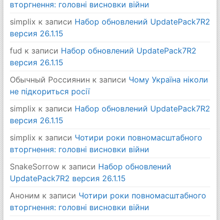
вторгнення: головні висновки війни
simplix
к записи
Набор обновлений UpdatePack7R2
версия 26.1.15
fud
к записи
Набор обновлений UpdatePack7R2
версия 26.1.15
Обычный Россиянин
к записи
Чому Україна ніколи
не підкориться росії
simplix
к записи
Набор обновлений UpdatePack7R2
версия 26.1.15
simplix
к записи
Чотири роки повномасштабного
вторгнення: головні висновки війни
SnakeSorrow
к записи
Набор обновлений
UpdatePack7R2 версия 26.1.15
Аноним
к записи
Чотири роки повномасштабного
вторгнення: головні висновки війни