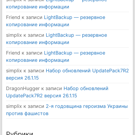
копирование информации
Friend
к записи
LightBackup — резервное
копирование информации
simplix
к записи
LightBackup — резервное
копирование информации
Friend
к записи
LightBackup — резервное
копирование информации
simplix
к записи
Набор обновлений UpdatePack7R2
версия 26.1.15
DragonHugger
к записи
Набор обновлений
UpdatePack7R2 версия 26.1.15
simplix
к записи
2-я годовщина героизма Украины
против фашистов
Рубрики