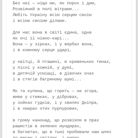
Без неї — ніщо ми, як порох і дим,
Розвіяний в полі вітрами...
Любіть Україну всім серцем своїм
і всіма своїми ділами.
Для нас вона в світі єдина, одна
як очі її ніжно-карі...
Вона — у зірках, і у вербах вона,
і в кожному серця ударі,
у квітці, й пташині, в кривеньких тинах,
у пісні у кожній, у думі,
в дитячій усмішці, в дівочих очах
і в стягів багряному шумі...
Як та купина, що горить — не згора,
живе у стежках, у дібровах,
у зойках гудків, і у хвилях Дніпра,
і в хмарах отих пурпурових,
в грому канонад, що розвіяли в прах
рашистів в зелених мундирах,
в багнетах, що в тьмі пробивали нам шлях
до весен і світлих, і щирих...