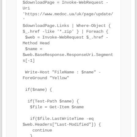
$downloadPage = Invoke-WebRequest -
Uri 
'https://www.medoc.ua/uk/page/update/
'

$downloadPage.Links | Where-Object { 
$_.href -like '*.zip' } | Foreach {

 $web = Invoke-WebRequest $_.href -
Method Head

 $name = 
$web.BaseResponse.ResponseUri.Segment
s[-1]

 Write-Host "FileName : $name" -
ForeGround "Yellow"

 if($name) {

  if(Test-Path $name) {

   $file = Get-Item $name

   if($file.LastWriteTime -eq 
$web.Headers["Last-Modified"]) {

    continue

   }
