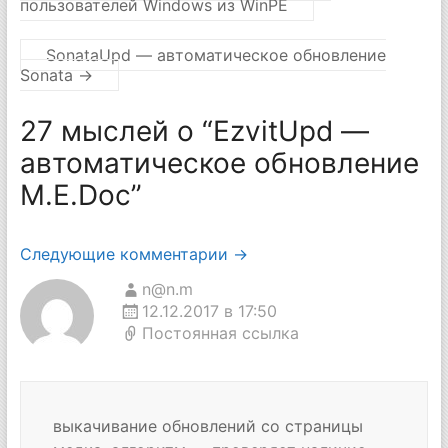
пользователей Windows из WinPE
SonataUpd — автоматическое обновление
Sonata
→
27 мыслей о “
EzvitUpd —
автоматическое обновление
M.E.Doc
”
Навигация
Следующие комментарии →
по
n@n.m
12.12.2017 в 17:50
комментариям
Постоянная ссылка
выкачивание обновлений со страницы