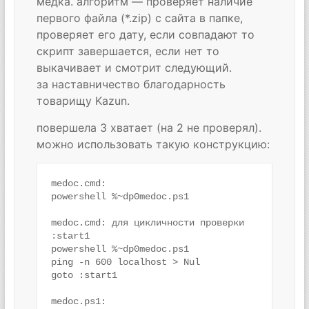
медка. алгоритм — проверяет наличие
первого файла (*.zip) с сайта в папке,
проверяет его дату, если совпадают то
скрипт завершается, если нет то
выкачивает и смотрит следующий.
за наставничество благодарность
товарищу Kazun.
повершела 3 хватает (на 2 не проверял).
можно использовать такую конструкцию:
medoc.cmd:

powershell %~dp0medoc.ps1

medoc.cmd: для цикличности проверки

:start1

powershell %~dp0medoc.ps1

ping -n 600 localhost > Nul

goto :start1

medoc.ps1:
