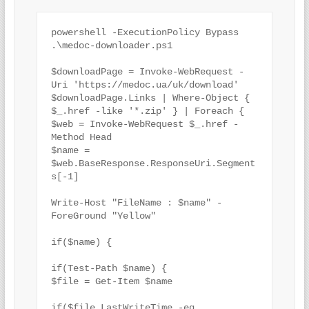
powershell -ExecutionPolicy Bypass 
.\medoc-downloader.ps1

$downloadPage = Invoke-WebRequest -
Uri 'https://medoc.ua/uk/download'

$downloadPage.Links | Where-Object { 
$_.href -like '*.zip' } | Foreach {

$web = Invoke-WebRequest $_.href -
Method Head

$name = 
$web.BaseResponse.ResponseUri.Segment
s[-1]

Write-Host "FileName : $name" -
ForeGround "Yellow"

if($name) {

if(Test-Path $name) {

$file = Get-Item $name

if($file.LastWriteTime -eq 