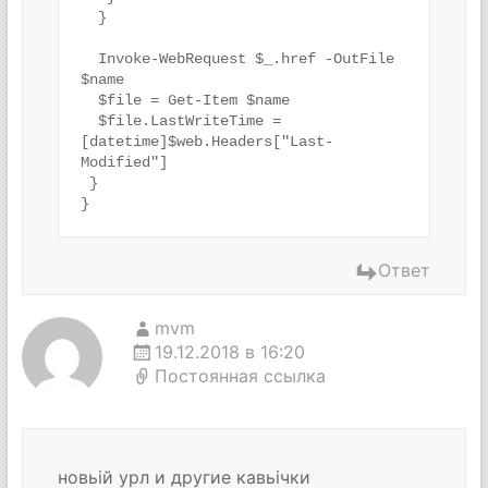
  }

  Invoke-WebRequest $_.href -OutFile 
$name

  $file = Get-Item $name

  $file.LastWriteTime = 
[datetime]$web.Headers["Last-
Modified"]

 }

}
Ответ
mvm
19.12.2018 в 16:20
Постоянная ссылка
новьій урл и другие кавьічки