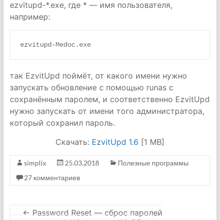
ezvitupd-*.exe, где * — имя пользователя,
например:
ezvitupd-Medoc.exe
так EzvitUpd поймёт, от какого имени нужно
запускать обновление с помощью runas с
сохранённым паролем, и соответственно EzvitUpd
нужно запускать от имени того администратора,
который сохранил пароль.
Скачать:
EzvitUpd 1.6
[1 MB]
simplix
25.03.2018
Полезные программы
27 комментариев
←
Password Reset — сброс паролей