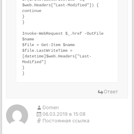
$web.Headers["Last-Modified"]) {

continue

}

}

Invoke-WebRequest $_.href -OutFile 
$name

$file = Get-Item $name

$file.LastWriteTime = 
[datetime]$web.Headers["Last-
Modified"]

}

}
Ответ
Domen
06.03.2019 в 15:08
Постоянная ссылка