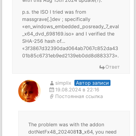
with this Aug 15th 2024 update(?).
p.s. the ISO I tried was from
massgrave[.]dev ; specifically
«en_windows_embedded_posready_7_eval
_x64_dvd_698169.iso» and I verified the
SHA-256 hash of…
«3f3867d32390dad064ab7067c852da43
01b85c6731eb9ed2139eb0dd8d883373».
Ответ
simplix
Автор записи
19.08.2024 в 22:16
Постоянная ссылка
The problem was with the addon
dotNetFx48_202408
13
_x64, you need