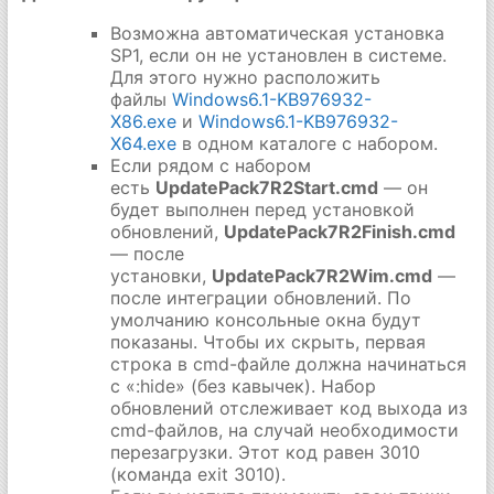
Возможна автоматическая установка
SP1, если он не установлен в системе.
Для этого нужно расположить
файлы
Windows6.1-KB976932-
X86.exe
и
Windows6.1-KB976932-
X64.exe
в одном каталоге с набором.
Если рядом с набором
есть
UpdatePack7R2Start.cmd
— он
будет выполнен перед установкой
обновлений,
UpdatePack7R2Finish.cmd
— после
установки,
UpdatePack7R2Wim.cmd
—
после интеграции обновлений. По
умолчанию консольные окна будут
показаны. Чтобы их скрыть, первая
строка в cmd-файле должна начинаться
с «:hide» (без кавычек). Набор
обновлений отслеживает код выхода из
cmd-файлов, на случай необходимости
перезагрузки. Этот код равен 3010
(команда exit 3010).