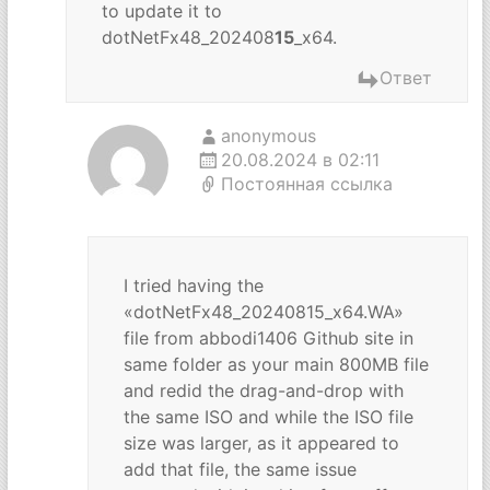
to update it to
dotNetFx48_202408
15
_x64.
Ответ
anonymous
20.08.2024 в 02:11
Постоянная ссылка
I tried having the
«dotNetFx48_20240815_x64.WA»
file from abbodi1406 Github site in
same folder as your main 800MB file
and redid the drag-and-drop with
the same ISO and while the ISO file
size was larger, as it appeared to
add that file, the same issue