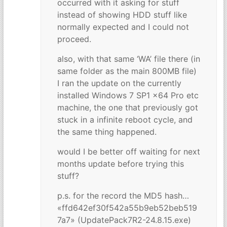
occurred with it asking for stuff
instead of showing HDD stuff like
normally expected and I could not
proceed.
also, with that same ‘WA’ file there (in
same folder as the main 800MB file)
I ran the update on the currently
installed Windows 7 SP1 x64 Pro etc
machine, the one that previously got
stuck in a infinite reboot cycle, and
the same thing happened.
would I be better off waiting for next
months update before trying this
stuff?
p.s. for the record the MD5 hash…
«ffd642ef30f542a55b9eb52beb519
7a7» (UpdatePack7R2-24.8.15.exe)