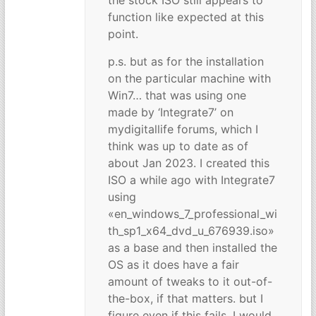
the stock ISO still appears to
function like expected at this
point.
p.s. but as for the installation
on the particular machine with
Win7… that was using one
made by ‘Integrate7’ on
mydigitallife forums, which I
think was up to date as of
about Jan 2023. I created this
ISO a while ago with Integrate7
using
«en_windows_7_professional_wi
th_sp1_x64_dvd_u_676939.iso»
as a base and then installed the
OS as it does have a fair
amount of tweaks to it out-of-
the-box, if that matters. but I
figure even if this fails, I would