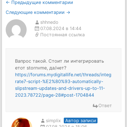
Навигация
← Предыдущие комментарии
по
Следующие комментарии →
комментариям
shhnedo
07.08.2024 в 14:44
Постоянная ссылка
Вапрос такой. Стоит ли интегрировать
етот stornvme, да/нет?
https://forums.mydigitallife.net/threads/integ
rate7-script-%E2%80%93-automatically-
slipstream-updates-and-drivers-up-to-11-
2023.78722/page-28#post-1704844
Ответ
simplix
Автор записи
07.08.2024 в 15:06