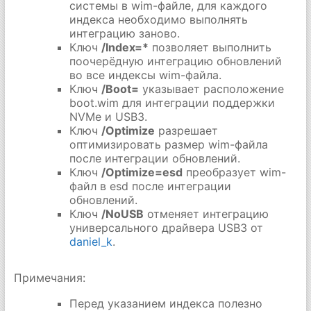
системы в wim-файле, для каждого
индекса необходимо выполнять
интеграцию заново.
Ключ
/Index=*
позволяет выполнить
поочерёдную интеграцию обновлений
во все индексы wim-файла.
Ключ
/Boot=
указывает расположение
boot.wim для интеграции поддержки
NVMe и USB3.
Ключ
/Optimize
разрешает
оптимизировать размер wim-файла
после интеграции обновлений.
Ключ
/Optimize=esd
преобразует wim-
файл в esd после интеграции
обновлений.
Ключ
/NoUSB
отменяет интеграцию
универсального драйвера USB3 от
daniel_k
.
Примечания:
Перед указанием индекса полезно