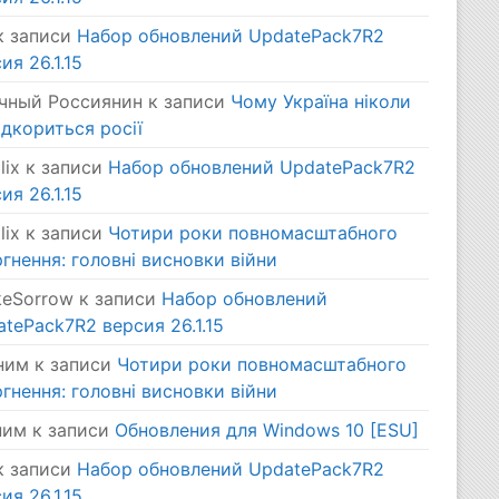
 записи
Набор обновлений UpdatePack7R2
ия 26.1.15
чный Россиянин
к записи
Чому Україна ніколи
ідкориться росії
lix
к записи
Набор обновлений UpdatePack7R2
ия 26.1.15
lix
к записи
Чотири роки повномасштабного
гнення: головні висновки війни
keSorrow
к записи
Набор обновлений
tePack7R2 версия 26.1.15
ним
к записи
Чотири роки повномасштабного
гнення: головні висновки війни
ним
к записи
Обновления для Windows 10 [ESU]
 записи
Набор обновлений UpdatePack7R2
ия 26.1.15