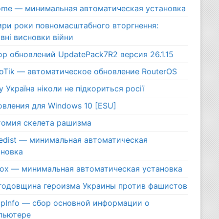
ome — минимальная автоматическая установка
ири роки повномасштабного вторгнення:
вні висновки війни
р обновлений UpdatePack7R2 версия 26.1.15
roTik — автоматическое обновление RouterOS
 Україна ніколи не підкориться росії
овления для Windows 10 [ESU]
томия скелета рашизма
edist — минимальная автоматическая
ановка
efox — минимальная автоматическая установка
 годовщина героизма Украины против фашистов
pInfo — сбор основной информации о
пьютере