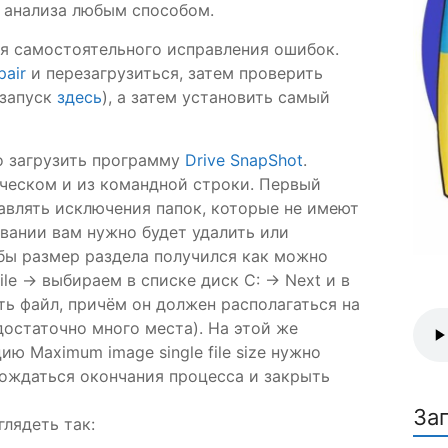
я анализа любым способом.
ля самостоятельного исправления ошибок.
pair
и перезагрузиться, затем проверить
 запуск
здесь
), а затем установить самый
но загрузить программу
Drive SnapShot
.
ческом и из командной строки. Первый
бавлять исключения папок, которые не имеют
овании вам нужно будет удалить или
бы размер раздела получился как можно
le -> выбираем в списке диск C: -> Next и в
ть файл, причём он должен располагаться на
 достаточно много места). На этой же
ию Maximum image single file size нужно
дождаться окончания процесса и закрыть
За
лядеть так: