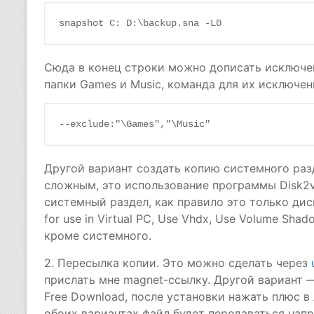
snapshot C: D:\backup.sna -L0
Сюда в конец строки можно дописать исключени
папки Games и Music, команда для их исключен
--exclude:"\Games","\Music"
Другой вариант создать копию системного разд
сложным, это использование программы Disk2v
системный раздел, как правило это только диск
for use in Virtual PC, Use Vhdx, Use Volume Sha
кроме системного.
2. Пересылка копии. Это можно сделать через
прислать мне magnet-ссылку. Другой вариант
Free Download, после установки нажать плюс в
обоих вариантах файл будет передаваться напр