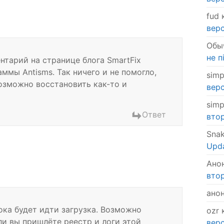
fud
к
верс
Обы
не п
нтарий на странице блога SmartFix
ммы Antisms. Так ничего и не помогло,
simp
озможно восстановить как-то и
верс
simp
Ответ
втор
Sna
Upda
Ано
втор
ано
ока будет идти загрузка. Возможно
ozr
к
ли вы пришлёте реестр и логи этой
верс