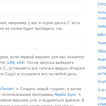
Chr
Чот
голо
я, например у вас в корне диска C: есть
Набо
ия из копии будет выглядеть так:
Mik
Чому
Обн
ела, если первый вариант для вас оказался
Ана
hd (
x86
,
x64
). После запуска выберите
VCR
 C:, установите все галочки вверху (Prepare
уст
dow Copy) и сохраните его на любой диск,
Fir
uTorrent
-> Создать новый торрент, а затем
2-я
 — использование программы
Resilio Sync
->
Com
 левом верхнем углу и поделиться файлом. В
ком
ямую с вашего компьютера, так что он