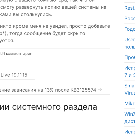
 смогу развернуть копию вашей системы на
Res
ками вы столкнулись.
Рос
никто кроме меня не увидел, просто добавьте
Год
p*), тогда сообщение будет скрыто
Use
уется.
пол
84 комментария
Про
Исп
ve 19.11.15
7 и 
Sma
ение зависания на 13% после KB3125574
→
Viru
Mik
ии системного раздела
Win
дис
Исп