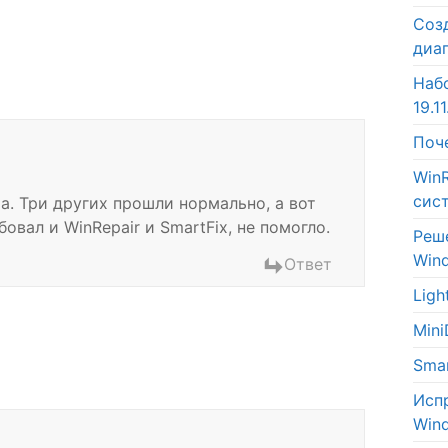
Соз
диа
Наб
19.11
Поч
Win
сис
. Три других прошли нормально, а вот
овал и WinRepair и SmartFix, не помогло.
Реш
Win
Ответ
Lig
Min
Sma
Исп
Win