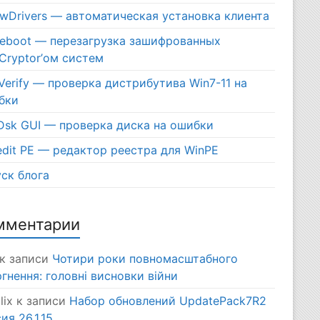
ewDrivers — автоматическая установка клиента
eboot — перезагрузка зашифрованных
Cryptor’ом систем
erify — проверка дистрибутива Win7-11 на
бки
Dsk GUI — проверка диска на ошибки
dit PE — редактор реестра для WinPE
ск блога
мментарии
к записи
Чотири роки повномасштабного
гнення: головні висновки війни
lix
к записи
Набор обновлений UpdatePack7R2
ия 26.1.15