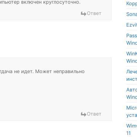
омпьютер включен круглосуточно.
Кор
Ответ
Son
Ezv
Pas
Win
Win
Win
тдача не идет. Может неправильно
Леч
инс
Авт
Win
Micr
Ответ
уст
Wim
11