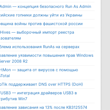
tAdmin — концепция безопасного Run As Admin
сийские гопники должны уйти из Украины
овщина войны против фашистской россии
rHives — выборочный импорт реестра
ьзователям
блема использования RunAs на серверах
равление уязвимости повышения прав Windows
Server 2008 R2
rtMon — защита от вирусов с помощью
sTotal
roTik поддерживает DNS over HTTPS (DoH)
7USB3 — интеграция драйверов USB3 в
трибутив Win7
равление зависания на 13% после KB3125574