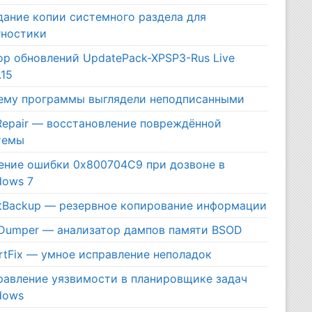
дание копии системного раздела для
гностики
ор обновлений UpdatePack-XPSP3-Rus Live
.15
ему программы выглядели неподписанными
Repair — восстановление повреждённой
темы
ение ошибки 0x800704C9 при дозвоне в
dows 7
htBackup — резервное копирование информации
iDumper — анализатор дампов памяти BSOD
rtFix — умное исправление неполадок
равление уязвимости в планировщике задач
dows