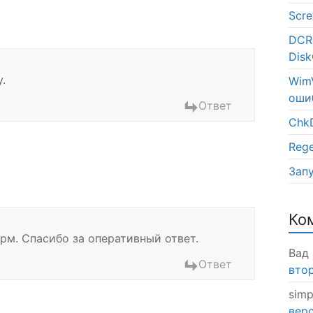
Scr
DCR
Disk
.
WimV
оши
Ответ
Chk
Rege
Запу
Ко
рм. Спасибо за оперативный ответ.
Вад
Ответ
втор
simp
верс