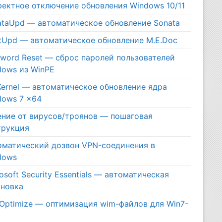
ректное отключение обновления Windows 10/11
ataUpd — автоматическое обновление Sonata
itUpd — автоматическое обновление M.E.Doc
sword Reset — сброс паролей пользователей
dows из WinPE
Kernel — автоматическое обновление ядра
dows 7 x64
ение от вирусов/троянов — пошаговая
трукция
оматический дозвон VPN-соединения в
dows
osoft Security Essentials — автоматическая
ановка
Optimize — оптимизация wim-файлов для Win7-