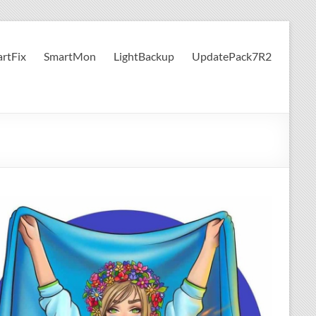
rtFix
SmartMon
LightBackup
UpdatePack7R2