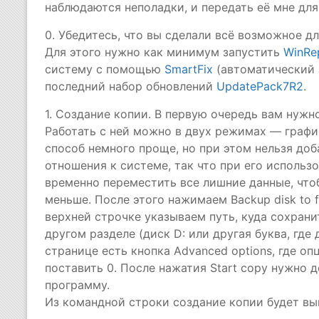
наблюдаются неполадки, и передать её мне дл
0. Убедитесь, что вы сделали всё возможное д
Для этого нужно как минимум запустить
WinRe
систему с помощью
SmartFix
(автоматический
последний набор обновлений
UpdatePack7R2
.
1. Создание копии. В первую очередь вам нуж
Работать с ней можно в двух режимах — графи
способ немного проще, но при этом нельзя до
отношения к системе, так что при его использ
временно переместить все лишние данные, что
меньше. После этого нажимаем Backup disk to fi
верхней строчке указываем путь, куда сохрани
другом разделе (диск D: или другая буква, где
странице есть кнопка Advanced options, где опц
поставить 0. После нажатия Start copy нужно 
программу.
Из командной строки создание копии будет выг